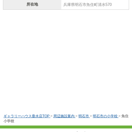
所在地
兵庫県明石市魚住町清水570
ギャラリーハウス垂水店TOP
>
周辺施設案内
>
明石市
>
明石市の小学校
>
魚住
小学校