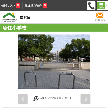
0
0
検討リスト
最近見た物件
お問合せ
魚住小学校
前
次
画像タップで拡大表示【
1
/1】