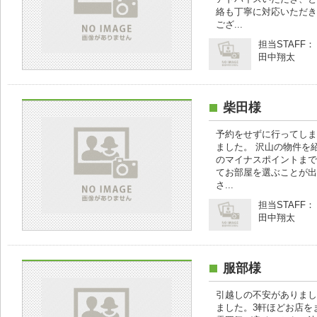
絡も丁寧に対応いただき
ござ...
担当STAFF：
田中翔太
柴田様
予約をせずに行ってしま
ました。 沢山の物件を
のマイナスポイントまで
てお部屋を選ぶことが出
さ...
担当STAFF：
田中翔太
服部様
引越しの不安がありまし
ました。3軒ほどお店を