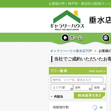
お客様の声｜神戸市・垂水区の賃貸(マンシ
ギャラリーハウス垂水店TOP
>
お客様
当社でご成約いただいたお
エリア| 駅
賃料
面積
-
件該当
掲載物件数
件