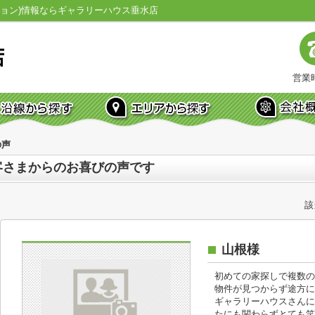
ョン)情報ならギャラリーハウス垂水店
営業時
の声
客さまからのお喜びの声です
該
山根様
初めての家探しで複数の
物件が見つからず途方に
ギャラリーハウスさんに
たにも関わらずとても笑