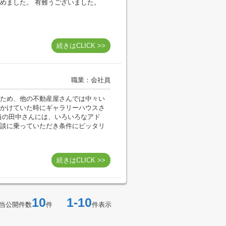
めました。 有難うございました。
続きはCLICK >>
職業：会社員
ため、他の不動産屋さんでは中々い
かけていた時にギャラリーハウスさ
当の田中さんには、いろいろなアド
談に乗っていただき条件にピッタリ
続きはCLICK >>
10
1-10
当公開件数
件
件表示