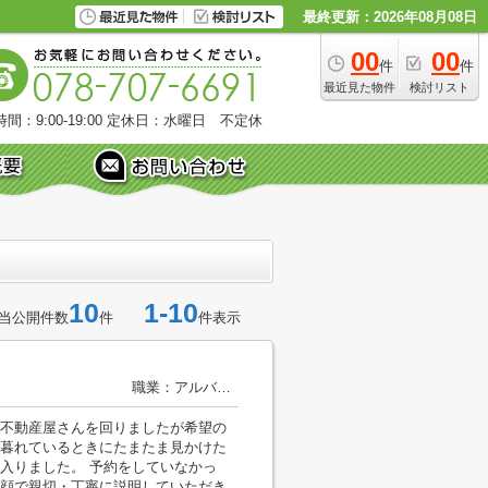
最終更新：2026年08月08日
00
00
件
件
最近見た物件
検討リスト
間：9:00-19:00
定休日：水曜日 不定休
10
1-10
当公開件数
件
件表示
職業：アルバイト
不動産屋さんを回りましたが希望の
暮れているときにたまたま見かけた
入りました。 予約をしていなかっ
顔で親切・丁寧に説明していただき