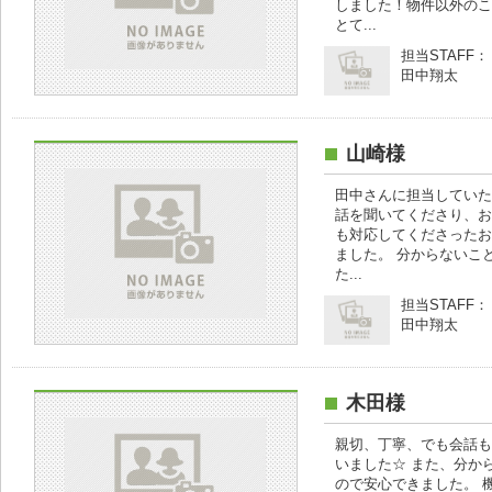
しました！物件以外のこ
とて...
担当STAFF：
田中翔太
山崎様
田中さんに担当していた
話を聞いてくださり、お
も対応してくださったお
ました。 分からないこと
た...
担当STAFF：
田中翔太
木田様
親切、丁寧、でも会話も
いました☆ また、分か
ので安心できました。 