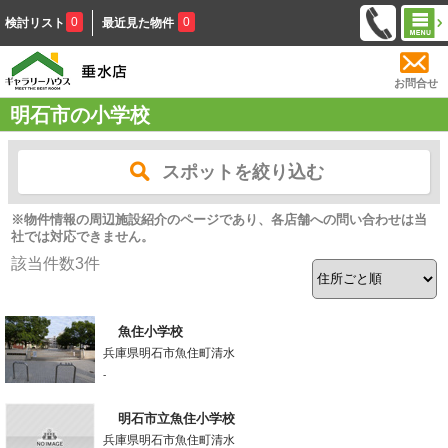
0
0
検討リスト
最近見た物件
お問合せ
明石市の小学校
スポットを絞り込む
※物件情報の周辺施設紹介のページであり、各店舗への問い合わせは当
社では対応できません。
該当件数
3
件
魚住小学校
兵庫県明石市魚住町清水
-
明石市立魚住小学校
兵庫県明石市魚住町清水