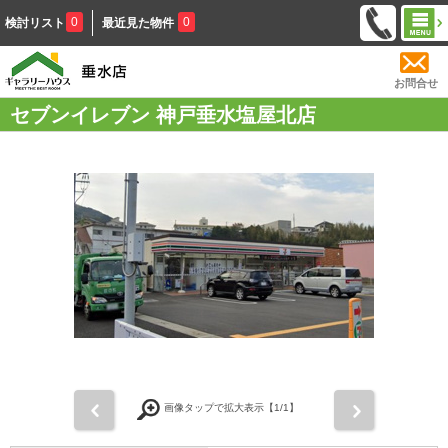
0
0
検討リスト
最近見た物件
お問合せ
セブンイレブン 神戸垂水塩屋北店
前
次
画像タップで拡大表示【
1
/1】