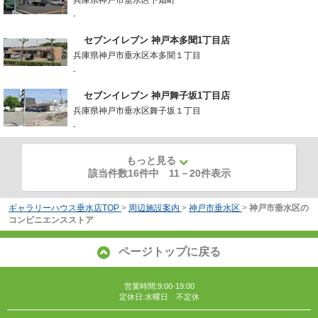
-
セブンイレブン 神戸本多聞1丁目店
兵庫県神戸市垂水区本多聞１丁目
-
セブンイレブン 神戸舞子坂1丁目店
兵庫県神戸市垂水区舞子坂１丁目
-
もっと見る
該当件数16件中
11
－
20
件表示
ギャラリーハウス垂水店TOP
>
周辺施設案内
>
神戸市垂水区
>
神戸市垂水区の
コンビニエンスストア
ページトップに戻る
営業時間:9:00-19:00
定休日:水曜日 不定休