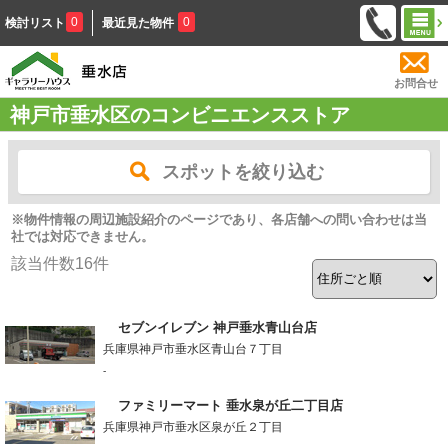
0
0
検討リスト
最近見た物件
お問合せ
神戸市垂水区のコンビニエンスストア
スポットを絞り込む
※物件情報の周辺施設紹介のページであり、各店舗への問い合わせは当
社では対応できません。
該当件数
16
件
セブンイレブン 神戸垂水青山台店
兵庫県神戸市垂水区青山台７丁目
-
ファミリーマート 垂水泉が丘二丁目店
兵庫県神戸市垂水区泉が丘２丁目