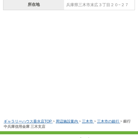
所在地
兵庫県三木市末広３丁目２０−２７
ギャラリーハウス垂水店TOP
>
周辺施設案内
>
三木市
>
三木市の銀行
>
銀行
中兵庫信用金庫 三木支店