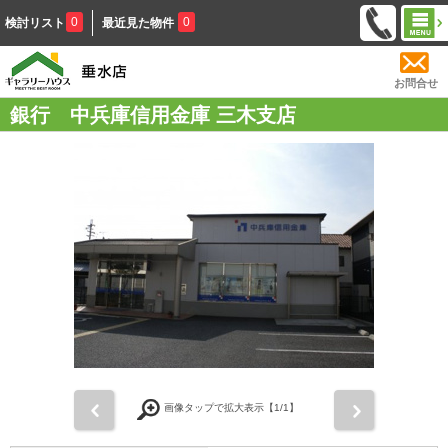
0
0
検討リスト
最近見た物件
お問合せ
銀行 中兵庫信用金庫 三木支店
前
次
画像タップで拡大表示【
1
/1】