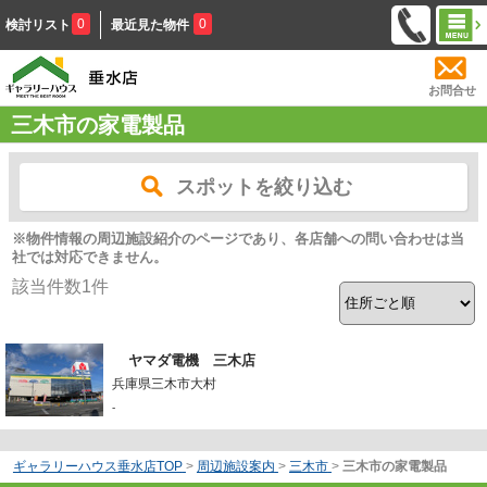
0
0
検討リスト
最近見た物件
お問合せ
三木市の家電製品
スポットを絞り込む
※物件情報の周辺施設紹介のページであり、各店舗への問い合わせは当
社では対応できません。
該当件数
1
件
ヤマダ電機 三木店
兵庫県三木市大村
-
ギャラリーハウス垂水店TOP
>
周辺施設案内
>
三木市
>
三木市の家電製品