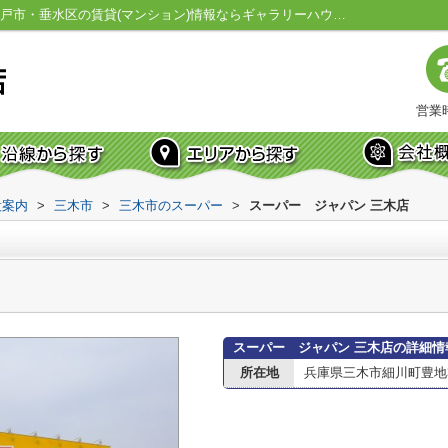
スーパー ジャパン 三木店情報ページ｜神戸市・垂水区の賃貸(マンション)情報ならギャラリーハウス垂水店
営業時
設案内
>
三木市
>
三木市のスーパー
>
スーパー ジャパン 三木店
スーパー ジャパン 三木店の詳細情
所在地
兵庫県三木市細川町豊地3