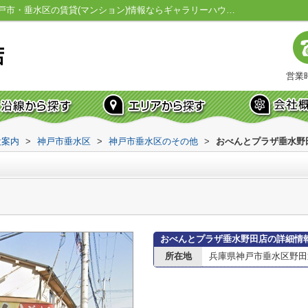
おべんとプラザ垂水野田店情報ページ｜神戸市・垂水区の賃貸(マンション)情報ならギャラリーハウス垂水店
営業時
設案内
>
神戸市垂水区
>
神戸市垂水区のその他
>
おべんとプラザ垂水野
おべんとプラザ垂水野田店の詳細情
所在地
兵庫県神戸市垂水区野田通