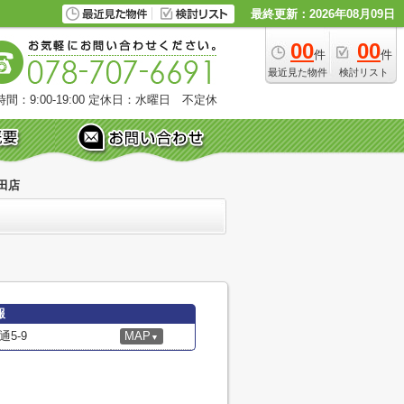
最終更新：2026年08月09日
00
00
件
件
最近見た物件
検討リスト
間：9:00-19:00
定休日：水曜日 不定休
田店
報
5-9
MAP
▼