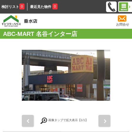
0
0
検討リスト
最近見た物件
お問合せ
ABC-MART 名谷インター店
前
次
画像タップで拡大表示【
1
/1】