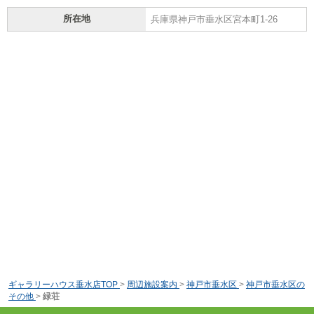
所在地
兵庫県神戸市垂水区宮本町1-26
ギャラリーハウス垂水店TOP
>
周辺施設案内
>
神戸市垂水区
>
神戸市垂水区の
その他
>
緑荘