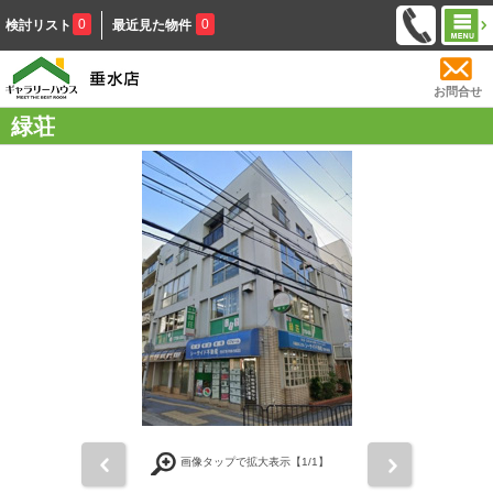
0
0
検討リスト
最近見た物件
お問合せ
緑荘
前
次
画像タップで拡大表示【
1
/1】