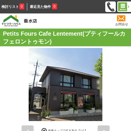
0
0
検討リスト
最近見た物件
お問合せ
Petits Fours Cafe Lentement(プティフールカ
フェロントゥモン)
前
次
画像タップで拡大表示【
1
/1】