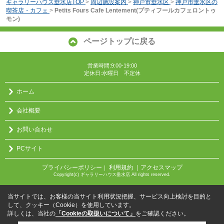
ギャラリーハウス垂水店TOP
>
周辺施設案内
>
神戸市垂水区
>
神戸市垂水区の
喫茶店・カフェ
>
Petits Fours Cafe Lentement(プティフールカフェロントゥ
モン)
ページトップに戻る
営業時間:9:00-19:00
定休日:水曜日 不定休
ホーム
会社概要
お問い合わせ
PCサイト
プライバシーポリシー
利用規約
｜アクセスマップ
｜
Copyright(c) ギャラリーハウス垂水店 All rights reserved.
当サイトでは、お客様の当サイト利用状況把握、サービス向上検討を目的と
して、クッキー（Cookie）を使用しています。
詳しくは、当社の
「Cookieの取扱いについて」
をご確認ください。