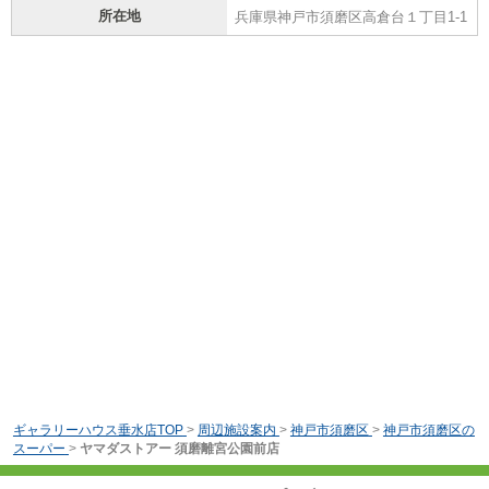
所在地
兵庫県神戸市須磨区高倉台１丁目1-1
ギャラリーハウス垂水店TOP
>
周辺施設案内
>
神戸市須磨区
>
神戸市須磨区の
スーパー
>
ヤマダストアー 須磨離宮公園前店