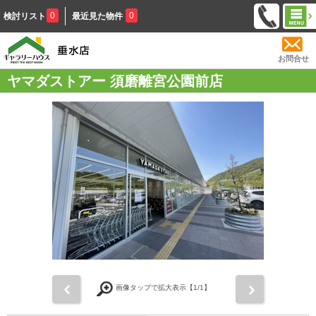
0
0
検討リスト
最近見た物件
お問合せ
ヤマダストアー 須磨離宮公園前店
前
次
画像タップで拡大表示【
1
/1】