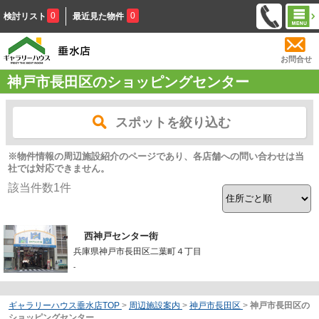
0
0
検討リスト
最近見た物件
お問合せ
神戸市長田区のショッピングセンター
スポットを絞り込む
※物件情報の周辺施設紹介のページであり、各店舗への問い合わせは当
社では対応できません。
該当件数
1
件
西神戸センター街
兵庫県神戸市長田区二葉町４丁目
-
ギャラリーハウス垂水店TOP
>
周辺施設案内
>
神戸市長田区
>
神戸市長田区の
ショッピングセンター