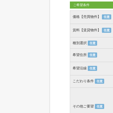
ご希望条件
価格【売買物件】
任意
賃料【賃貸物件】
任意
種別選択
任意
希望住所
任意
希望沿線
任意
こだわり条件
任意
その他ご要望
任意