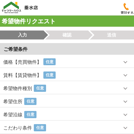
電話する
希望物件リクエスト
入力
確認
送信
ご希望条件
価格【売買物件】
任意
賃料【賃貸物件】
任意
希望物件種別
任意
希望住所
任意
希望沿線
任意
こだわり条件
任意